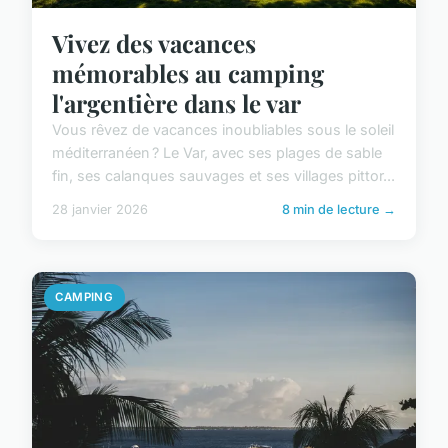
Vivez des vacances
mémorables au camping
l'argentière dans le var
Vous rêvez de vacances inoubliables sous le soleil
méditerranéen ? Le Var, avec ses plages de sable
fin, ses calanques sauvages et ses villages pittor...
28 janvier 2026
8 min de lecture →
CAMPING