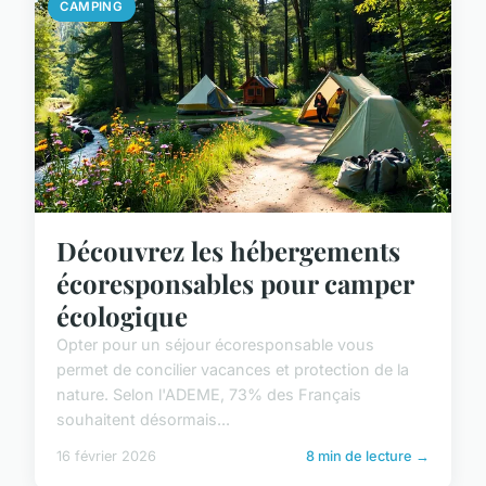
CAMPING
Découvrez les hébergements
écoresponsables pour camper
écologique
Opter pour un séjour écoresponsable vous
permet de concilier vacances et protection de la
nature. Selon l'ADEME, 73% des Français
souhaitent désormais...
16 février 2026
8 min de lecture →