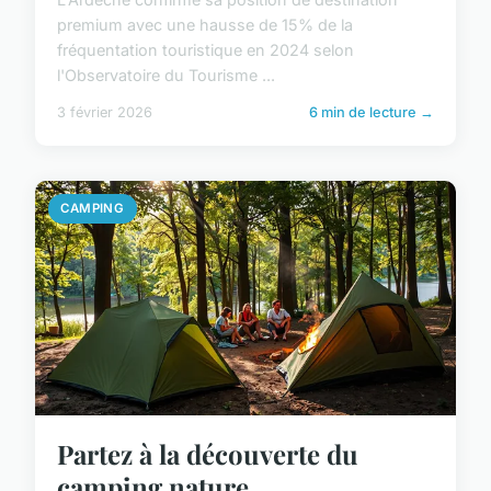
premium avec une hausse de 15% de la
fréquentation touristique en 2024 selon
l'Observatoire du Tourisme ...
3 février 2026
6 min de lecture →
CAMPING
Partez à la découverte du
camping nature