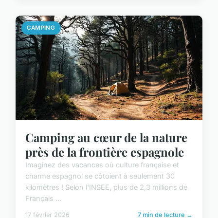
CAMPING
Camping au cœur de la nature
près de la frontière espagnole
Imaginez des vacances où culture française et
charme espagnol se côtoient à seulement 30
kilomètres ! Selon l'INSEE, plus de 2,3 millions de
Français ...
17 février 2026
7 min de lecture →