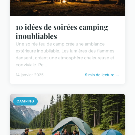
10 idées de soirées camping
inoubliables
Une soirée feu de camp crée une ambiance
extérieure inoubliable. Les lumières des flammes
dansent, créant une atmosphère chaleureuse et
conviviale. Pe...
14 janvier 2025
9 min de lecture →
CAMPING