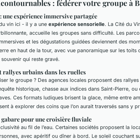
incontournables : fédérer votre groupe à
 : une expérience immersive partagée
du vin ici - il y a une
expérience sensorielle
. La Cité du Vi
rbillonnante, accueille les groupes sans difficulté. Les parcou
 immersives et les dégustations guidées deviennent des mo
erre en haut de la tour, avec vue panoramique sur les toits
 souvenir qui reste gravé.
t rallyes urbains dans les ruelles
ser le groupe ? Des agences locales proposent des rallyes
nquête historique, chasse aux indices dans Saint-Pierre, o
caves. Ces formats ludiques brisent la glace, même entre am
ssent à explorer des coins que l’on aurait traversés sans y pr
 gabare pour une croisière fluviale
usivité au fil de l’eau. Certaines sociétés proposent la lo
sonnes, avec apéritif ou dîner à bord. Le soleil couchant s