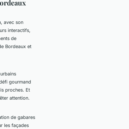
 Bordeaux
n, avec son
rs interactifs,
ments de
 de Bordeaux et
 urbains
u défi gourmand
is proches. Et
êter attention.
cation de gabares
ur les façades