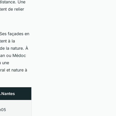
distance. Une
ent de relier
 Ses façades en
ent à la
de la nature. À
gnan ou Médoc
u une
ral et nature à
 Nantes
h05