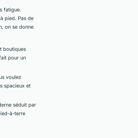
 fatigue.
 à pied. Pas de
in, on se donne
et boutiques
fait pour un
ous voulez
ts spacieux et
oderne séduit par
pied-à-terre