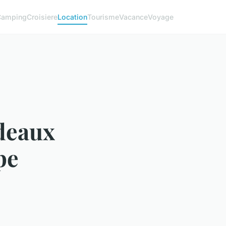
Camping
Croisiere
Location
Tourisme
Vacance
Voyage
rdeaux
pe