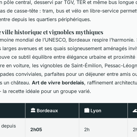
un pôle central, desservi par TGV, TER et même bus longue 
pas de casse-tête : tram, bus et vélo en libre-service permett
ntre depuis les quartiers périphériques.
 ville historique et vignobles mythiques
imoine mondial de l’UNESCO, Bordeaux respire l’harmonie.
es larges avenues et ses quais soigneusement aménagés invit
rouve ce subtil équilibre entre élégance urbaine et proximité 
re en voiture, les vignobles de Saint-Émilion, Pessac-Léo
apades conviviales, parfaites pour un déjeuner entre amis o
s un château.
Art de vivre bordelais
, raffinement architectu
 la recette idéale pour un groupe varié.
🏛️ Bordeaux
🏙️ Lyon

 depuis
2h05
2h
2