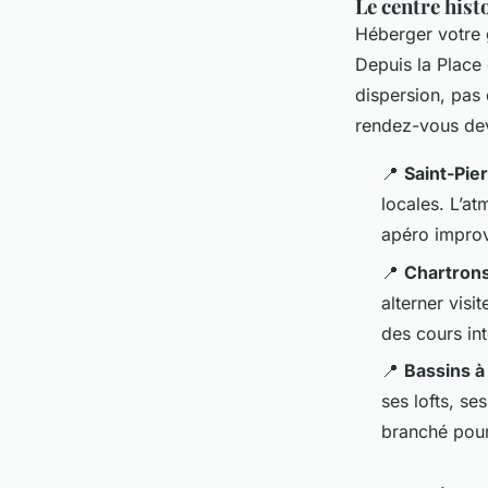
Le centre hist
Héberger votre 
Depuis la Place 
dispersion, pas
rendez-vous dev
📍
Saint-Pie
locales. L’at
apéro improv
📍
Chartron
alterner vis
des cours int
📍
Bassins à 
ses lofts, se
branché pour