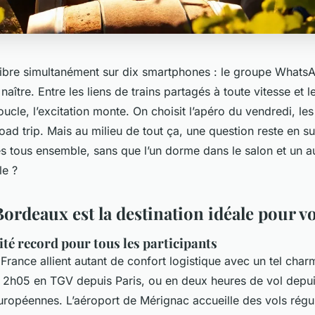
 vibre simultanément sur dix smartphones : le groupe What
aître. Entre les liens de trains partagés à toute vitesse et l
ucle, l’excitation monte. On choisit l’apéro du vendredi, le
oad trip. Mais au milieu de tout ça, une question reste en s
s tous ensemble, sans que l’un dorme dans le salon et un au
le ?
rdeaux est la destination idéale pour vo
ité record pour tous les participants
 France allient autant de confort logistique avec un tel cha
en 2h05 en TGV depuis Paris, ou en deux heures de vol depui
uropéennes. L’aéroport de Mérignac accueille des vols réguli