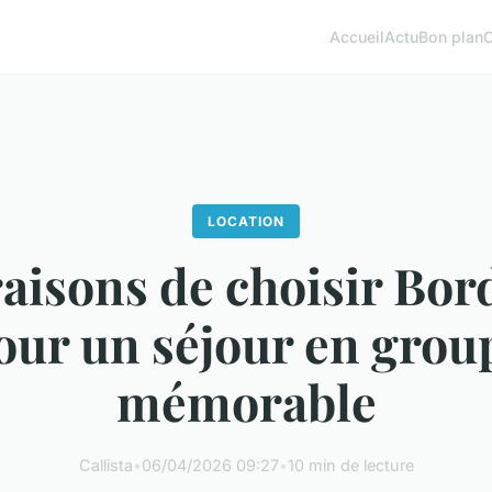
Accueil
Actu
Bon plan
LOCATION
aisons de choisir Bo
our un séjour en grou
mémorable
Callista
•
06/04/2026 09:27
•
10 min de lecture