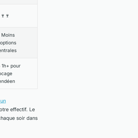
🍷🍷
️ Moins
'options
entrales
 1h+ pour
ocage
endéen
'un
tre effectif. Le
 chaque soir dans