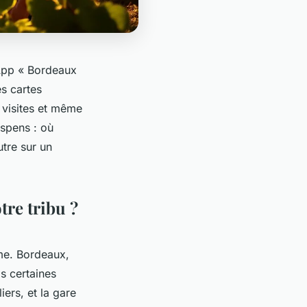
sApp « Bordeaux
es cartes
s visites et même
uspens : où
tre sur un
tre tribu ?
rme. Bordeaux,
s certaines
ers, et la gare