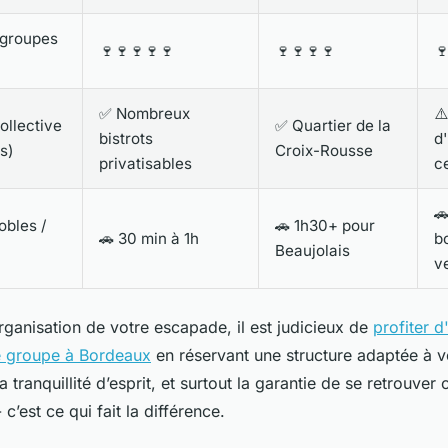
 groupes
🍷🍷🍷🍷🍷
🍷🍷🍷🍷

✅ Nombreux
⚠
ollective
✅ Quartier de la
bistrots
d
s)
Croix-Rousse
privatisables
c

obles /
🚗 1h30+ pour
🚗 30 min à 1h
b
Beaujolais
v
'organisation de votre escapade, il est judicieux de
profiter d
 groupe à Bordeaux
en réservant une structure adaptée à vo
a tranquillité d’esprit, et surtout la garantie de se retrouver
 c’est ce qui fait la différence.