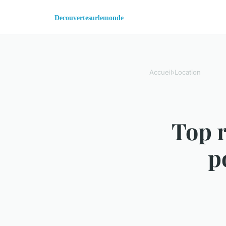
Accueil
›
Location
Top r
p