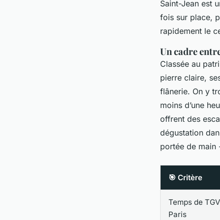
Saint-Jean est 
fois sur place, 
rapidement le ce
Un cadre entre
Classée au patr
pierre claire, s
flânerie. On y t
moins d’une heu
offrent des esc
dégustation dan
portée de main -
🎯 Critère
Temps de TGV
Paris